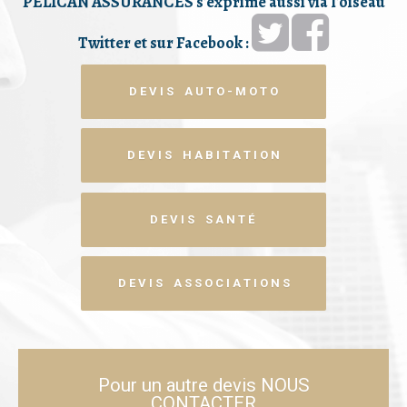
PELICAN ASSURANCES s'exprime aussi via l'oiseau
Twitter et sur Facebook :
D E V I S A U T O - M O T O
D E V I S H A B I T A T I O N
D E V I S S A N T É
D E V I S A S S O C I A T I O N S
Pour un autre devis NOUS
CONTACTER