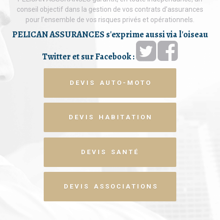
conseil objectif dans la gestion de vos contrats d’assurances
pour l’ensemble de vos risques privés et opérationnels.
PELICAN ASSURANCES s'exprime aussi via l'oiseau
Twitter et sur Facebook :
D E V I S A U T O - M O T O
D E V I S H A B I T A T I O N
D E V I S S A N T É
D E V I S A S S O C I A T I O N S