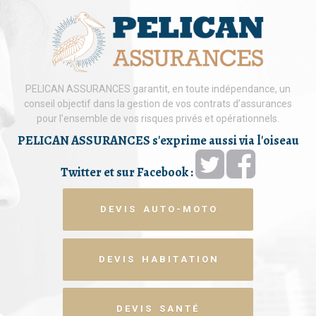
PELICAN ASSURANCES garantit, en toute indépendance, un
conseil objectif dans la gestion de vos contrats d’assurances
pour l’ensemble de vos risques privés et opérationnels.
PELICAN ASSURANCES s'exprime aussi via l'oiseau
Twitter et sur Facebook :
D E V I S A U T O - M O T O
D E V I S H A B I T A T I O N
D E V I S S A N T É