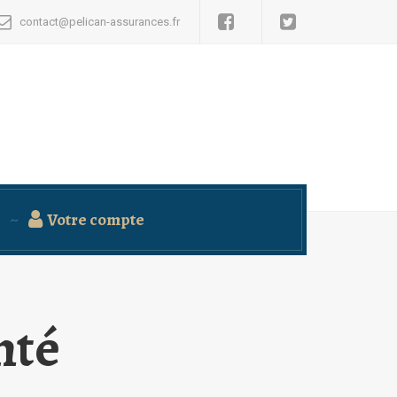
contact@pelican-assurances.fr
Votre compte
nté