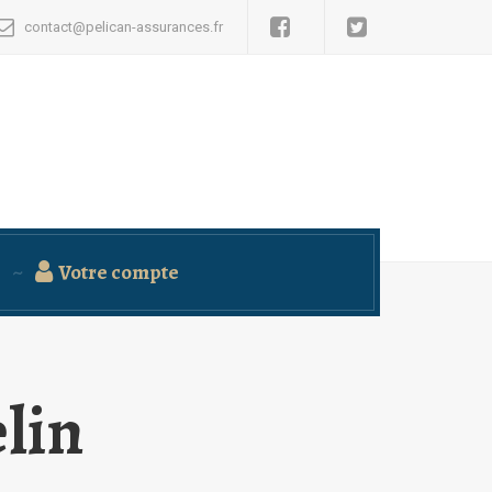
contact@pelican-assurances.fr
Votre compte
lin