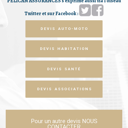
PELICAN ASSURANCES s'exprime aussi via l'oiseau
Twitter et sur Facebook :
D E V I S A U T O - M O T O
D E V I S H A B I T A T I O N
D E V I S S A N T É
D E V I S A S S O C I A T I O N S
Pour un autre devis NOUS
CONTACTER