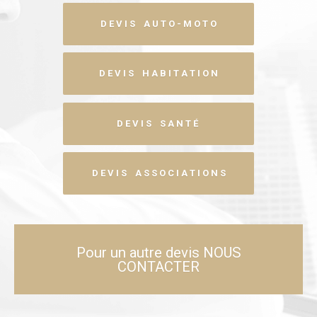
D E V I S A U T O - M O T O
D E V I S H A B I T A T I O N
D E V I S S A N T É
D E V I S A S S O C I A T I O N S
Pour un autre devis NOUS
CONTACTER